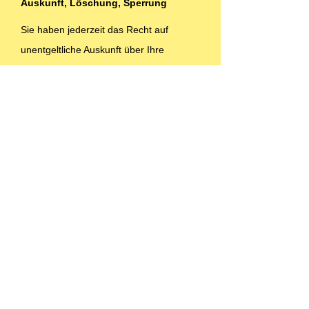
Auskunft, Löschung, Sperrung
Sie haben jederzeit das Recht auf
unentgeltliche Auskunft über Ihre
gespeicherten personenbezogenen
Daten, deren Herkunft und Empfänger
und den Zweck der Datenverarbeitung
sowie ein Recht auf Berichtigung,
Sperrung oder Löschung dieser Daten.
Hierzu sowie zu weiteren Fragen zum
Thema personenbezogene Daten
können Sie sich jederzeit unter der im
Impressum angegebenen Adresse an
uns wenden.
Widerspruch Werbe-Mails
Der Nutzung von im Rahmen der